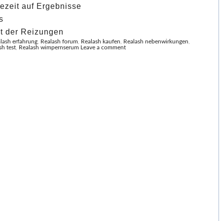
ezeit auf Ergebnisse
s
t der Reizungen
lash erfahrung
,
Realash forum
,
Realash kaufen
,
Realash nebenwirkungen
,
sh test
,
Realash wimpernserum
Leave a comment