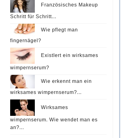
Französisches Makeup
Schritt für Schritt...
Wie pflegt man
fingernägel?
ExistIert ein wirksames
wimpernserum?
Wie erkennt man ein
wirksames wimpernserum?...
Wirksames
wimpernserum. Wie wendet man es
an?...