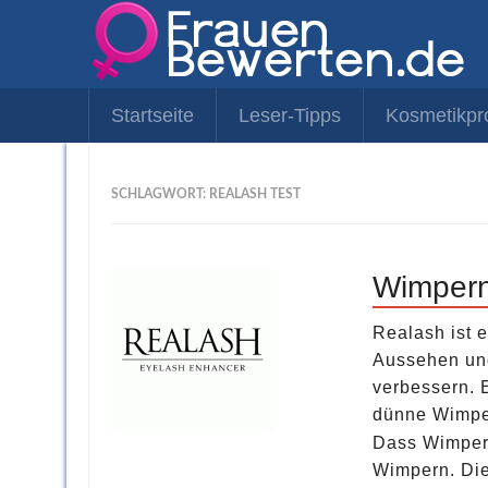
Startseite
Leser-Tipps
Kosmetikpr
SCHLAGWORT: REALASH TEST
Wimpern
Realash ist 
Aussehen und
verbessern. 
dünne Wimpe
Dass Wimpern
Wimpern. Die