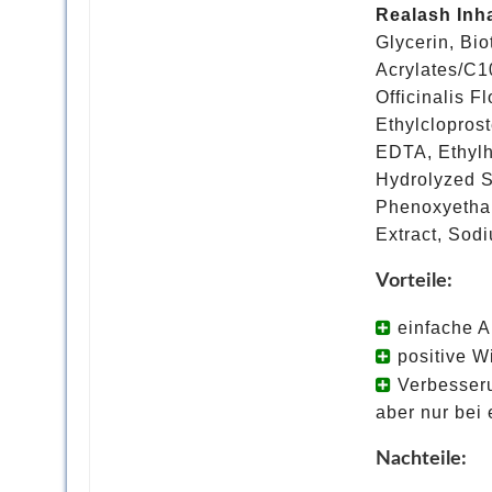
Realash Inha
Glycerin, Bio
Acrylates/C1
Officinalis F
Ethylclopros
EDTA, Ethylh
Hydrolyzed S
Phenoxyethan
Extract, Sod
Vorteile:
einfache 
positive W
Verbesseru
aber nur bei
Nachteile: