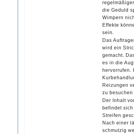
regelmäßiger
die Geduld s
Wimpern nich
Effekte könn
sein.
Das Auftragen
wird ein Str
gemacht. Das
es in die Au
hervorrufen. 
Kurbehandlun
Reizungen ve
zu besuchen 
Der Inhalt v
befindet sic
Streifen ges
Nach einer 
schmutzig we