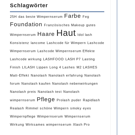
Schlagwörter
Farbe
25H
das beste Wimpernserum
Feg
Foundation
Französisches Makeup
gutes
Haut
Haare
Wimpernserum
Idol lash
Konsistenz
lancome
Lashcode für Wimpern
Lashcode
Wimpernserum
Lashcode Wimpernserum Effekte
Lashcode wirkung
LASHFOOD
LASH P7
Lasting
Finish
LILASH
Lippen
Long 4 Lashes
M2 LASHES
Matt-Effekt
Nanolash
Nanolash erfahrung
Nanolash
forum
Nanolash kaufen
Nanolash nebenwirkungen
Nanolash preis
Nanolash test
Nanolash
Pflege
wimpernserum
Prolash
puder
Rapidlash
Realash
Rimmel
schöne Wimpern
smoky eyes
Wimpernpflege
Wimpernserum
Wimpernserum
Wirkung
Wirksames wimpernserum
Xlash Pro