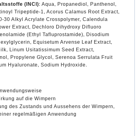
ltsstoffe (INCI)
: Aqua, Propanediol, Panthenol,
tinoyl Tripeptide-1, Acorus Calamus Root Extract,
0-30 Alkyl Acrylate Crosspolymer, Calendula
lower Extract, Dechloro Dihydroxy Difluoro
tenolamide (Ethyl Tafluprostamide), Disodium
exylglycerin, Equisetum Arvense Leaf Extract,
ilk, Linum Usitatissimum Seed Extract,
ol, Propylene Glycol, Serenoa Serrulata Fruit
ium Hyaluronate, Sodium Hydroxide.
Anwendungsweise
irkung auf die Wimpern
ng des Zustands und Aussehens der Wimpern,
 einer regelmäßigen Anwendung