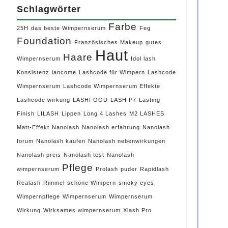
Schlagwörter
Farbe
25H
das beste Wimpernserum
Feg
Foundation
Französisches Makeup
gutes
Haut
Haare
Wimpernserum
Idol lash
Konsistenz
lancome
Lashcode für Wimpern
Lashcode
Wimpernserum
Lashcode Wimpernserum Effekte
Lashcode wirkung
LASHFOOD
LASH P7
Lasting
Finish
LILASH
Lippen
Long 4 Lashes
M2 LASHES
Matt-Effekt
Nanolash
Nanolash erfahrung
Nanolash
forum
Nanolash kaufen
Nanolash nebenwirkungen
Nanolash preis
Nanolash test
Nanolash
Pflege
wimpernserum
Prolash
puder
Rapidlash
Realash
Rimmel
schöne Wimpern
smoky eyes
Wimpernpflege
Wimpernserum
Wimpernserum
Wirkung
Wirksames wimpernserum
Xlash Pro