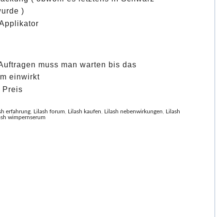
urde )
pplikator
uftragen muss man warten bis das
m einwirkt
 Preis
sh erfahrung
,
Lilash forum
,
Lilash kaufen
,
Lilash nebenwirkungen
,
Lilash
lash wimpernserum