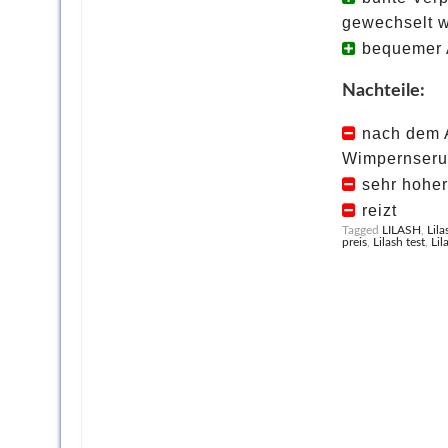
gewechselt w
bequemer A
Nachteile:
nach dem A
Wimpernseru
sehr hoher
reizt
Tagged
LILASH
,
Lila
preis
,
Lilash test
,
Li