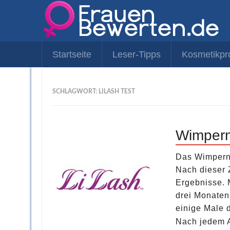
Startseite
Leser-Tipps
Kosmetikpr
SCHLAGWORT: LILASH TEST
Wimpern
Das Wimperns
Nach dieser 
Ergebnisse. 
drei Monaten
einige Male 
Nach jedem A