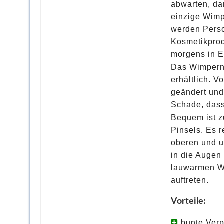
abwarten, da
einzige Wimp
werden Perso
Kosmetikprod
morgens in Ei
Das Wimperns
erhältlich. V
geändert und
Schade, dass 
Bequem ist z
Pinsels. Es r
oberen und u
in die Augen 
lauwarmen W
auftreten.
Vorteile:
bunte Verp