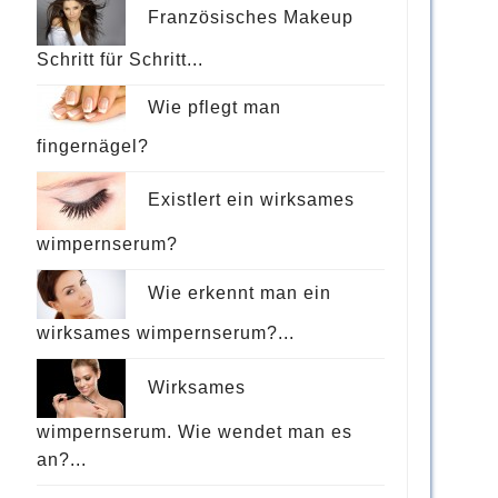
Französisches Makeup
Schritt für Schritt...
Wie pflegt man
fingernägel?
ExistIert ein wirksames
wimpernserum?
Wie erkennt man ein
wirksames wimpernserum?...
Wirksames
wimpernserum. Wie wendet man es
an?...