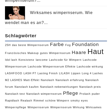
wimpernserum?...
Wirksames wimpernserum. Wie
wendet man es an?...
Schlagwörter
Farbe
Foundation
25H
das beste Wimpernserum
Feg
Haut
Haare
Französisches Makeup
gutes Wimpernserum
Idol lash
Konsistenz
lancome
Lashcode für Wimpern
Lashcode
Wimpernserum
Lashcode Wimpernserum Effekte
Lashcode wirkung
LASHFOOD
LASH P7
Lasting Finish
LILASH
Lippen
Long 4 Lashes
M2 LASHES
Matt-Effekt
Nanolash
Nanolash erfahrung
Nanolash
forum
Nanolash kaufen
Nanolash nebenwirkungen
Nanolash preis
Pflege
Nanolash test
Nanolash wimpernserum
Prolash
puder
Rapidlash
Realash
Rimmel
schöne Wimpern
smoky eyes
Wimpernpflege
Wimpernserum
Wimpernserum Wirkung
Wirksames