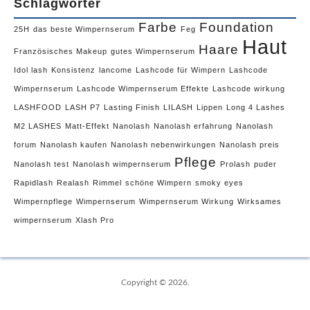
Schlagwörter
Farbe
Foundation
25H
das beste Wimpernserum
Feg
Haut
Haare
Französisches Makeup
gutes Wimpernserum
Idol lash
Konsistenz
lancome
Lashcode für Wimpern
Lashcode
Wimpernserum
Lashcode Wimpernserum Effekte
Lashcode wirkung
LASHFOOD
LASH P7
Lasting Finish
LILASH
Lippen
Long 4 Lashes
M2 LASHES
Matt-Effekt
Nanolash
Nanolash erfahrung
Nanolash
forum
Nanolash kaufen
Nanolash nebenwirkungen
Nanolash preis
Pflege
Nanolash test
Nanolash wimpernserum
Prolash
puder
Rapidlash
Realash
Rimmel
schöne Wimpern
smoky eyes
Wimpernpflege
Wimpernserum
Wimpernserum Wirkung
Wirksames
wimpernserum
Xlash Pro
Copyright © 2026.