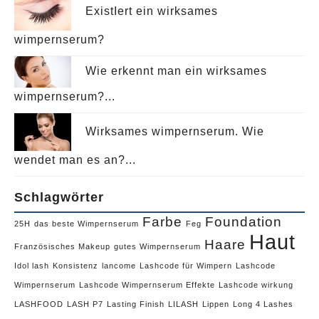
ExistIert ein wirksames
wimpernserum?
Wie erkennt man ein wirksames
wimpernserum?...
Wirksames wimpernserum. Wie
wendet man es an?...
Schlagwörter
Farbe
Foundation
25H
das beste Wimpernserum
Feg
Haut
Haare
Französisches Makeup
gutes Wimpernserum
Idol lash
Konsistenz
lancome
Lashcode für Wimpern
Lashcode
Wimpernserum
Lashcode Wimpernserum Effekte
Lashcode wirkung
LASHFOOD
LASH P7
Lasting Finish
LILASH
Lippen
Long 4 Lashes