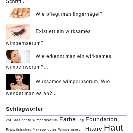
Schritt...
Wie pflegt man fingernägel?
ExistIert ein wirksames
wimpernserum?
Wie erkennt man ein wirksames
wimpernserum?...
Wirksames wimpernserum. Wie
wendet man es an?...
Schlagwörter
Farbe
Foundation
25H
das beste Wimpernserum
Feg
Haut
Haare
Französisches Makeup
gutes Wimpernserum